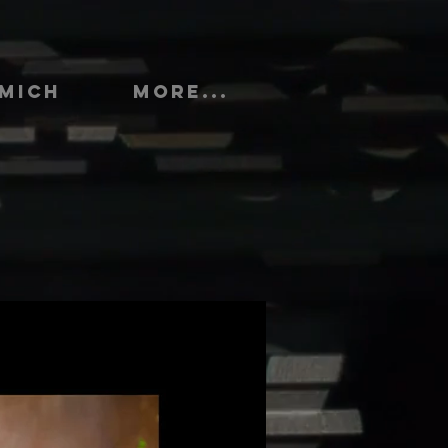
 MICH
More...